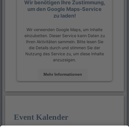
Wir benötigen Ihre Zustimmung,
um den Google Maps-Service
zu laden!
Wir verwenden Google Maps, um Inhalte
einzubetten. Dieser Service kann Daten zu
Ihren Aktivitäten sammeln. Bitte lesen Sie
die Details durch und stimmen Sie der
Nutzung des Service zu, um diese Inhalte
anzuzeigen.
Mehr Informationen
Akzeptieren
powered by
Usercentrics Consent
Management Platform
&
eRecht24
Event Kalender