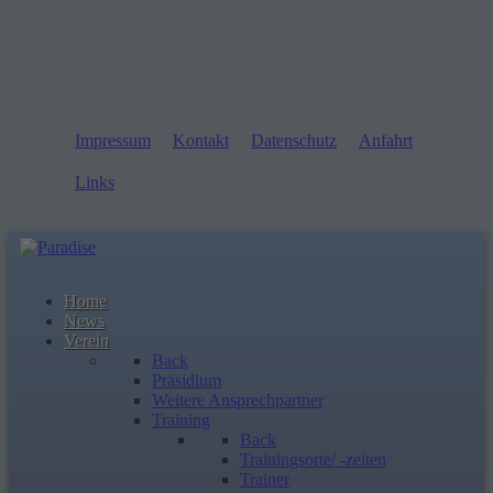
Impressum
Kontakt
Datenschutz
Anfahrt
Links
Home
News
Verein
Back
Präsidium
Weitere Ansprechpartner
Training
Back
Trainingsorte/ -zeiten
Trainer