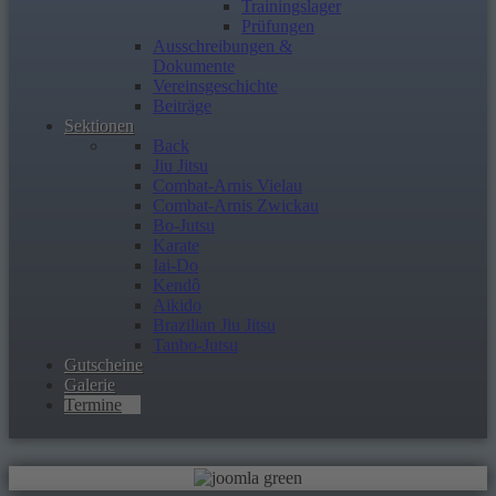
Trainingslager
Prüfungen
Ausschreibungen &
Dokumente
Vereinsgeschichte
Beiträge
Sektionen
Back
Jiu Jitsu
Combat-Arnis Vielau
Combat-Arnis Zwickau
Bo-Jutsu
Karate
Iai-Do
Kendô
Aikido
Brazilian Jiu Jitsu
Tanbo-Jutsu
Gutscheine
Galerie
Termine