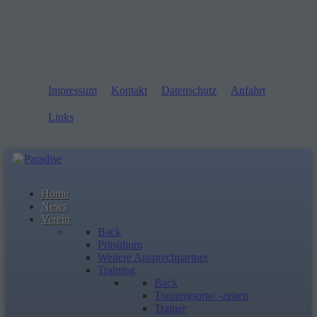
Impressum
Kontakt
Datenschutz
Anfahrt
Links
Home
News
Verein
Back
Präsidium
Weitere Ansprechpartner
Training
Back
Trainingsorte/ -zeiten
Trainer