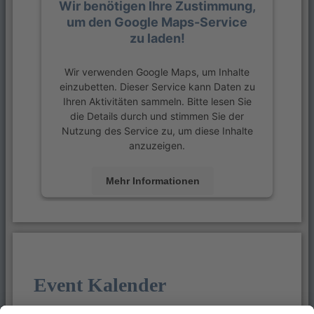
Wir benötigen Ihre Zustimmung,
um den Google Maps-Service
zu laden!
Wir verwenden Google Maps, um Inhalte
einzubetten. Dieser Service kann Daten zu
Ihren Aktivitäten sammeln. Bitte lesen Sie
die Details durch und stimmen Sie der
Nutzung des Service zu, um diese Inhalte
anzuzeigen.
Mehr Informationen
Akzeptieren
powered by
Usercentrics Consent
Management Platform
&
eRecht24
Event Kalender