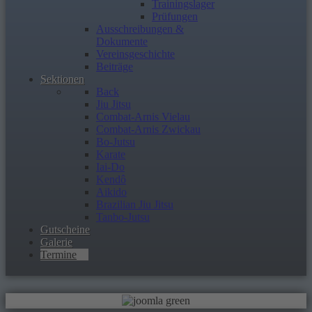
Trainingslager
Prüfungen
Ausschreibungen &
Dokumente
Vereinsgeschichte
Beiträge
Sektionen
Back
Jiu Jitsu
Combat-Arnis Vielau
Combat-Arnis Zwickau
Bo-Jutsu
Karate
Iai-Do
Kendô
Aikido
Brazilian Jiu Jitsu
Tanbo-Jutsu
Gutscheine
Galerie
Termine